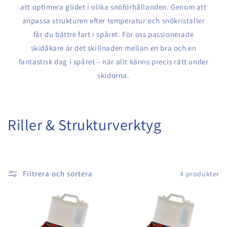
att optimera glidet i olika snöförhållanden. Genom att
anpassa strukturen efter temperatur och snökristaller
får du bättre fart i spåret. För oss passionerade
skidåkare är det skillnaden mellan en bra och en
fantastisk dag i spåret – när allt känns precis rätt under
skidorna.
P
Riller & Strukturverktyg
r
o
Filtrera och sortera
4 produkter
d
u
k