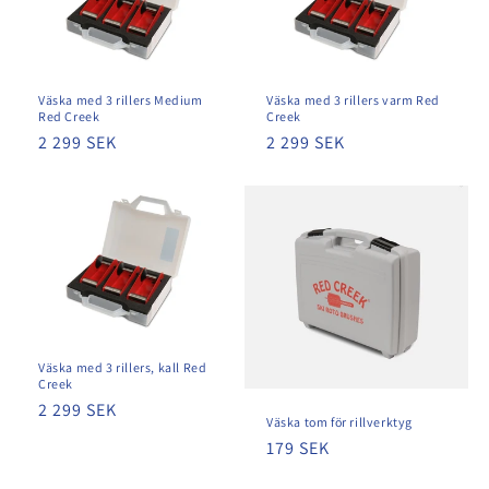
t
s
Väska med 3 rillers Medium
Väska med 3 rillers varm Red
e
Red Creek
Creek
Ordinarie
2 299 SEK
Ordinarie
2 299 SEK
r
pris
pris
i
e
:
Väska med 3 rillers, kall Red
Creek
Ordinarie
2 299 SEK
Väska tom för rillverktyg
pris
Ordinarie
179 SEK
pris