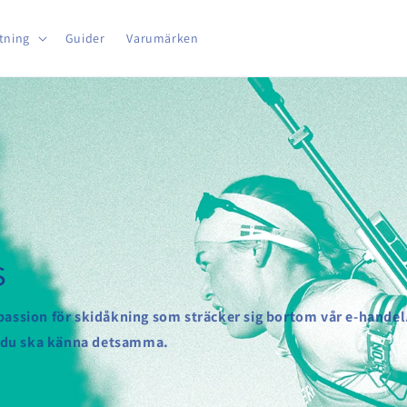
tning
Guider
Varumärken
s
 passion för skidåkning som sträcker sig bortom vår e-handel. 
att du ska känna detsamma.